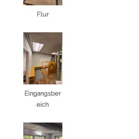
Flur
Eingangsber
eich