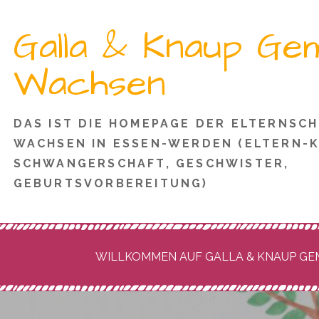
Zum
Galla & Knaup Ge
Inhalt
springen
Wachsen
DAS IST DIE HOMEPAGE DER ELTERNSC
WACHSEN IN ESSEN-WERDEN (ELTERN-K
SCHWANGERSCHAFT, GESCHWISTER,
GEBURTSVORBEREITUNG)
WILLKOMMEN AUF GALLA & KNAUP G